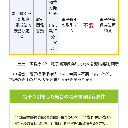
相手
方発
電子取引を
行分
した場合
取引
電子取引
電子帳簿
不要
（電帳法で
関係
の取引デ
保存法第
自己
義務規定
書類
ータ
10条
発行
化）
分
（写
し）
出典：国税庁HP 電子帳簿保存法対応の説明内容を図示
この場合、電子帳簿保存法では、申請は不要です。ただし、
下記の要件のどちらかを満たす必要があります。
電子取引をした場合の電子帳簿保存要件
当該電磁的記録の記録事項について正当な理由がない
訂正及び削除の防止に関する事務処理の規程を定め、