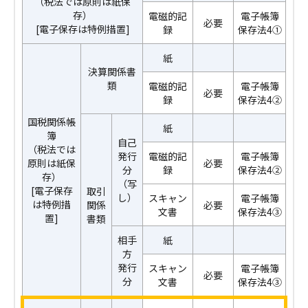
（税法では原則は紙保
存）
電磁的記
電子帳簿
必要
[電子保存は特例措置]
録
保存法4①
紙
決算関係書
類
電磁的記
電子帳簿
必要
録
保存法4②
国税関係帳
紙
簿
自己
（税法では
発行
電磁的記
電子帳簿
原則は紙保
必要
分
録
保存法4②
存）
（写
[電子保存
取引
し）
スキャン
電子帳簿
は特例措
関係
必要
文書
保存法4③
置]
書類
相手
紙
方
発行
スキャン
電子帳簿
必要
分
文書
保存法4③